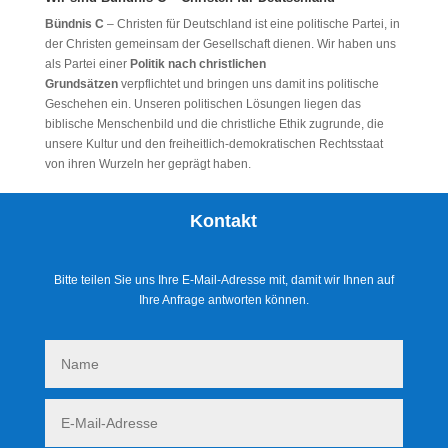
Bündnis C
– Christen für Deutschland ist eine politische Partei, in
der Christen gemeinsam der Gesellschaft dienen. Wir haben uns
als Partei einer
Politik nach christlichen
Grundsätzen
verpflichtet und bringen uns damit ins politische
Geschehen ein. Unseren politischen Lösungen liegen das
biblische Menschenbild und die christliche Ethik zugrunde, die
unsere Kultur und den freiheitlich-demokratischen Rechtsstaat
von ihren Wurzeln her geprägt haben.
Kontakt
Bitte teilen Sie uns Ihre E-Mail-Adresse mit, damit wir Ihnen auf
Ihre Anfrage antworten können.